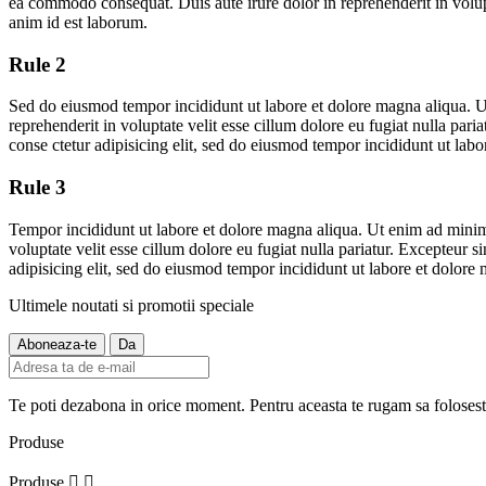
ea commodo consequat. Duis aute irure dolor in reprehenderit in volupta
anim id est laborum.
Rule 2
Sed do eiusmod tempor incididunt ut labore et dolore magna aliqua. U
reprehenderit in voluptate velit esse cillum dolore eu fugiat nulla par
conse ctetur adipisicing elit, sed do eiusmod tempor incididunt ut l
Rule 3
Tempor incididunt ut labore et dolore magna aliqua. Ut enim ad minim 
voluptate velit esse cillum dolore eu fugiat nulla pariatur. Excepteur 
adipisicing elit, sed do eiusmod tempor incididunt ut labore et dolo
Ultimele noutati si promotii speciale
Te poti dezabona in orice moment. Pentru aceasta te rugam sa folosesti 
Produse
Produse

