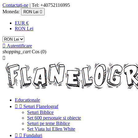
Contactați-ne
| Tel: +40752116995
Moneda:
RON Lei

EUR €
RON Lei

Autentificare
shopping_cart
Cos
(0)

Educationale


Seturi Flanelograf
Seturi Biblice
Set 600 personaje si obiecte
Seturi pe teme Biblice
Set Viata lui Ellen White


Fundaluri