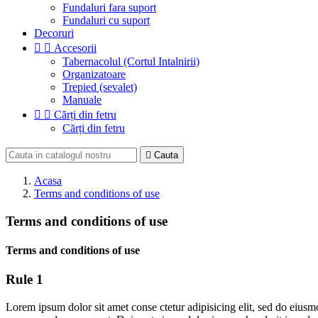
Fundaluri fara suport
Fundaluri cu suport
Decoruri


Accesorii
Tabernacolul (Cortul Intalnirii)
Organizatoare
Trepied (sevalet)
Manuale


Cărți din fetru
Cărți din fetru

Cauta
Acasa
Terms and conditions of use
Terms and conditions of use
Terms and conditions of use
Rule 1
Lorem ipsum dolor sit amet conse ctetur adipisicing elit, sed do eiusm