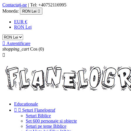
Contactați-ne
| Tel: +40752116995
Moneda:
RON Lei

EUR €
RON Lei

Autentificare
shopping_cart
Cos
(0)

Educationale


Seturi Flanelograf
Seturi Biblice
Set 600 personaje si obiecte
Seturi pe teme Biblice