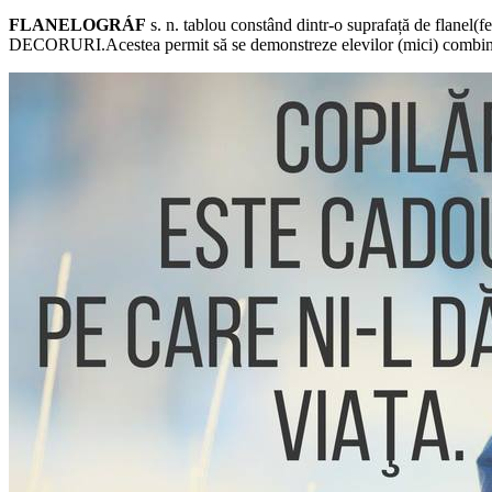
FLANELOGRÁF
s. n. tablou constând dintr-o suprafață de flane
DECORURI.Acestea permit să se demonstreze elevilor (mici) combinații