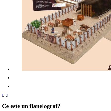
Inapoi
Urmatorul


Ce este un flanelograf?