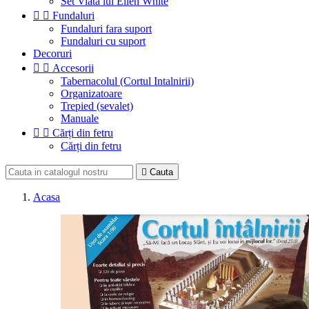
Set Viata lui Ellen White


Fundaluri
Fundaluri fara suport
Fundaluri cu suport
Decoruri


Accesorii
Tabernacolul (Cortul Intalnirii)
Organizatoare
Trepied (sevalet)
Manuale


Cărți din fetru
Cărți din fetru

Cauta
Acasa