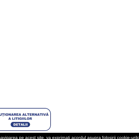
40/3006/2013 |
ANPC
navigarea pe acest site, va exprimati acordul asupra folosirii cookie-uril