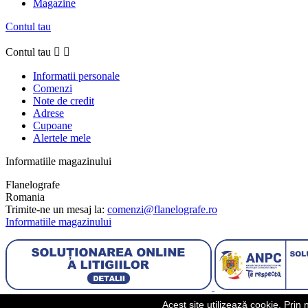
Magazine
Contul tau
Contul tau


Informatii personale
Comenzi
Note de credit
Adrese
Cupoane
Alertele mele
Informatiile magazinului
Flanelografe
Romania
Trimite-ne un mesaj la:
comenzi@flanelografe.ro
Informatiile magazinului
© 2026 - MARMOTA HOUSE SRL. CUI: RO3133285, Reg.Com.: J
Acest site utilizează cookie. Prin 