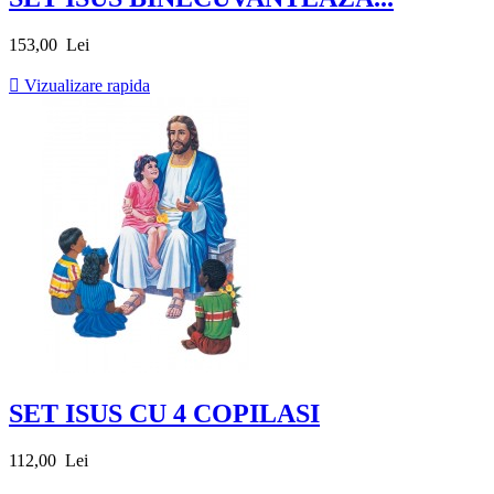
Pret
153,00 Lei

Vizualizare rapida
SET ISUS CU 4 COPILASI
Pret
112,00 Lei