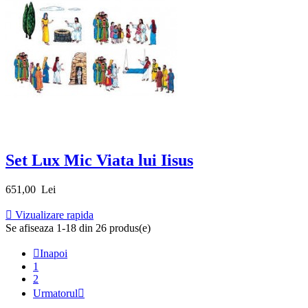
Set Lux Mic Viata lui Iisus
Pret
651,00 Lei

Vizualizare rapida
Se afiseaza 1-18 din 26 produs(e)

Inapoi
1
2
Urmatorul
