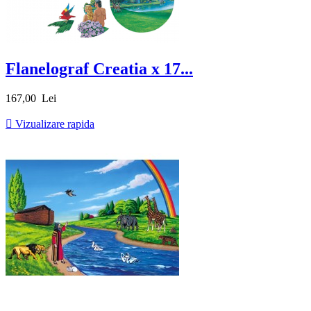
Flanelograf Creatia x 17...
Pret
167,00 Lei

Vizualizare rapida