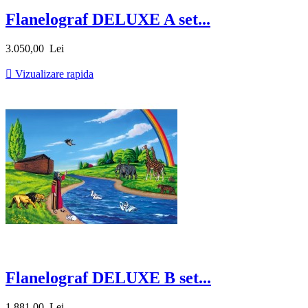
Flanelograf DELUXE A set...
Pret
3.050,00 Lei

Vizualizare rapida
Flanelograf DELUXE B set...
Pret
1.881,00 Lei