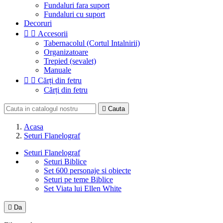
Fundaluri fara suport
Fundaluri cu suport
Decoruri


Accesorii
Tabernacolul (Cortul Intalnirii)
Organizatoare
Trepied (sevalet)
Manuale


Cărți din fetru
Cărți din fetru

Cauta
Acasa
Seturi Flanelograf
Seturi Flanelograf
Seturi Biblice
Set 600 personaje si obiecte
Seturi pe teme Biblice
Set Viata lui Ellen White

Da