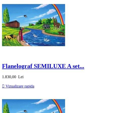
Flanelograf SEMILUXE A set...
Pret
1.830,00 Lei

Vizualizare rapida