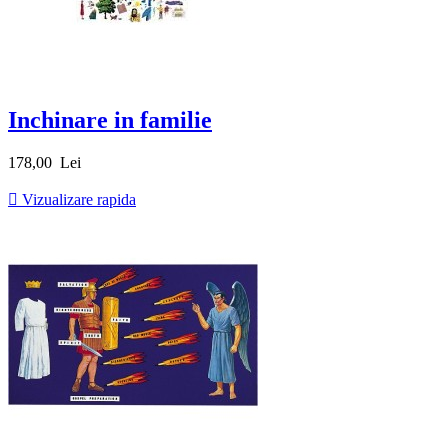
Inchinare in familie
Pret
178,00 Lei

Vizualizare rapida