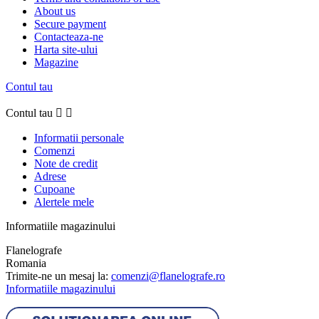
About us
Secure payment
Contacteaza-ne
Harta site-ului
Magazine
Contul tau
Contul tau


Informatii personale
Comenzi
Note de credit
Adrese
Cupoane
Alertele mele
Informatiile magazinului
Flanelografe
Romania
Trimite-ne un mesaj la:
comenzi@flanelografe.ro
Informatiile magazinului