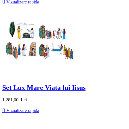

Vizualizare rapida
Set Lux Mare Viata lui Iisus
Pret
1.281,00 Lei

Vizualizare rapida