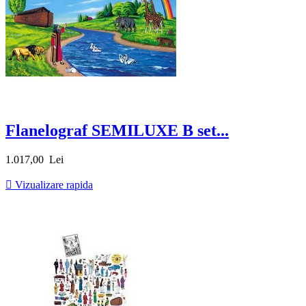
Flanelograf SEMILUXE B set...
Pret
1.017,00 Lei

Vizualizare rapida