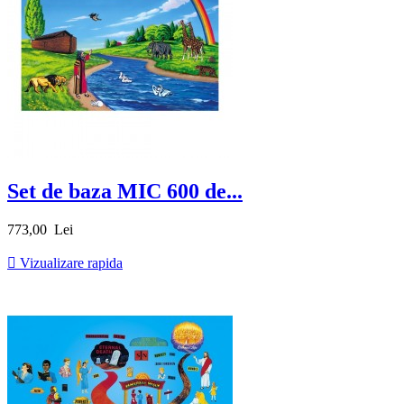
Set de baza MIC 600 de...
Pret
773,00 Lei

Vizualizare rapida