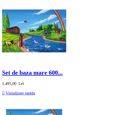
Set de baza mare 600...
Pret
1.495,00 Lei

Vizualizare rapida