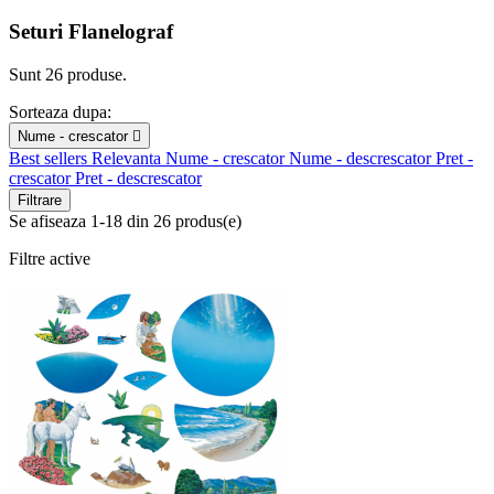
Seturi Flanelograf
Sunt 26 produse.
Sorteaza dupa:
Nume - crescator

Best sellers
Relevanta
Nume - crescator
Nume - descrescator
Pret -
crescator
Pret - descrescator
Filtrare
Se afiseaza 1-18 din 26 produs(e)
Filtre active