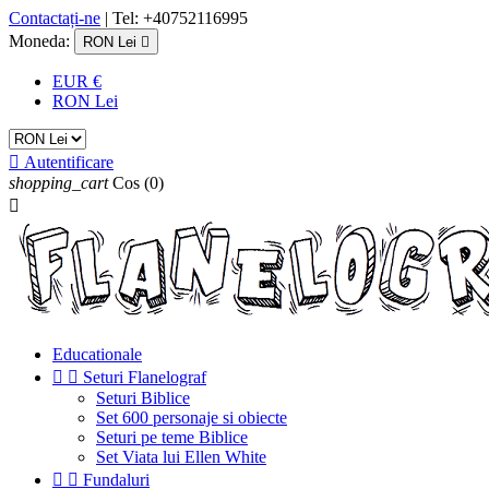
Contactați-ne
| Tel: +40752116995
Moneda:
RON Lei

EUR €
RON Lei

Autentificare
shopping_cart
Cos
(0)

Educationale


Seturi Flanelograf
Seturi Biblice
Set 600 personaje si obiecte
Seturi pe teme Biblice
Set Viata lui Ellen White


Fundaluri