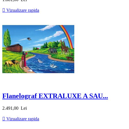

Vizualizare rapida
Flanelograf EXTRALUXE A SAU...
Pret
2.491,00 Lei

Vizualizare rapida