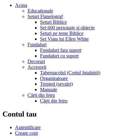
Acasa
Educationale
Seturi Flanelograf
Seturi Biblice
Set 600 personaje si obiecte
Seturi pe teme Biblice
Set Viata lui Ellen White
Fundaluri
Fundaluri fara suport
Fundaluri cu suport
Decoruri
Accesorii
Tabernacolul (Cortul Intalnirii)
Organizatoare
Trepied (sevalet)
Manuale
Cărți din fetru
Cărți din fetru
Contul tau
Autentificare
Creare cont